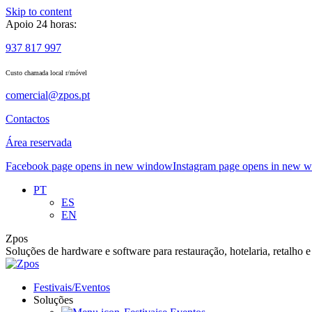
Skip to content
Apoio 24 horas:
937 817 997
Custo chamada local r/móvel
comercial@zpos.pt
Contactos
Área reservada
Facebook page opens in new window
Instagram page opens in new 
PT
ES
EN
Zpos
Soluções de hardware e software para restauração, hotelaria, retalho e
Festivais/Eventos
Soluções