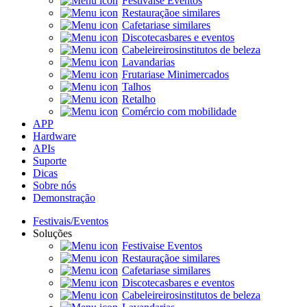
Festivais
e Eventos
Restauração
e similares
Cafetarias
e similares
Discotecas
bares e eventos
Cabeleireiros
institutos de beleza
Lavandarias
Frutarias
e Minimercados
Talhos
Retalho
Comércio com mobilidade
APP
Hardware
APIs
Suporte
Dicas
Sobre nós
Demonstração
Festivais/Eventos
Soluções
Festivais
e Eventos
Restauração
e similares
Cafetarias
e similares
Discotecas
bares e eventos
Cabeleireiros
institutos de beleza