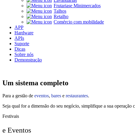
Lavandarias
Frutarias
e Minimercados
Talhos
Retalho
Comércio com mobilidade
APP
Hardware
APIs
Suporte
Dicas
Sobre nós
Demonstração
Um sistema completo
Para a gestão de
eventos
,
bares
e
restaurantes
.
Seja qual for a dimensão do seu negócio, simplifique a sua operação 
Festivais
e Eventos