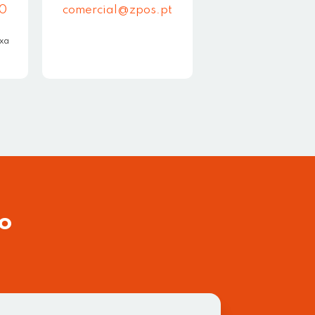
40
comercial@zpos.pt
ixa
io