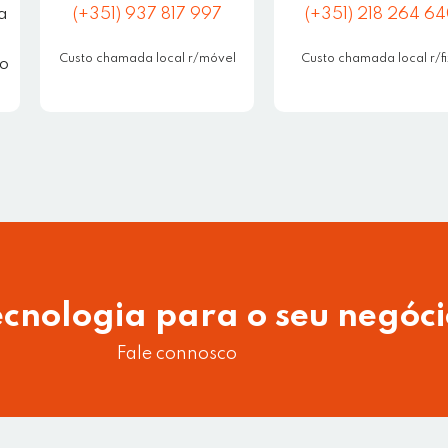
a
(+351) 937 817 997
(+351) 218 264 6
Custo chamada local r/móvel
Custo chamada local r/f
to
ecnologia para o seu negóc
Fale connosco