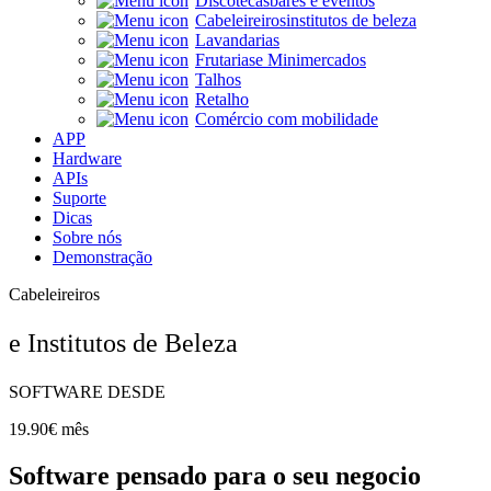
Discotecas
bares e eventos
Cabeleireiros
institutos de beleza
Lavandarias
Frutarias
e Minimercados
Talhos
Retalho
Comércio com mobilidade
APP
Hardware
APIs
Suporte
Dicas
Sobre nós
Demonstração
Cabeleireiros
e Institutos de Beleza
SOFTWARE DESDE
19.90€ mês
Software pensado para o seu negocio