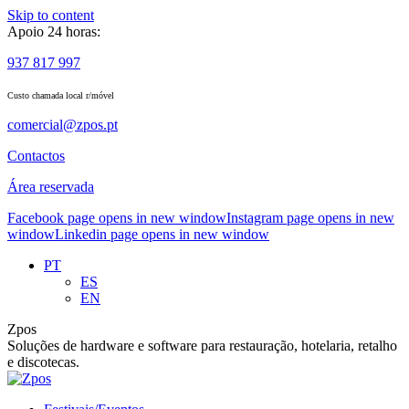
Skip to content
Apoio 24 horas:
937 817 997
Custo chamada local r/móvel
comercial@zpos.pt
Contactos
Área reservada
Facebook page opens in new window
Instagram page opens in new
window
Linkedin page opens in new window
PT
ES
EN
Zpos
Soluções de hardware e software para restauração, hotelaria, retalho
e discotecas.