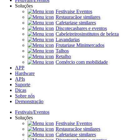
Festivais/Eventos
Soluções
Festivais
e Eventos
Restauração
e similares
Cafetarias
e similares
Discotecas
bares e eventos
Cabeleireiros
institutos de beleza
Lavandarias
Frutarias
e Minimercados
Talhos
Retalho
Comércio com mobilidade
APP
Hardware
APIs
Suporte
Dicas
Sobre nós
Demonstração
Festivais/Eventos
Soluções
Festivais
e Eventos
Restauração
e similares
Cafetarias
e similares